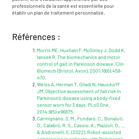
professionnels de la santé est essentielle pour
établir un plan de traitement personnalisé.
Références :
Morris ME, Huxham F, McGinley J, Dodd K,
Iansek R. The biomechanics and motor
control of gait in Parkinson disease. Clin
Biomech (Bristol, Avon). 2001;16(6):459-
470.
Weiss A, Herman T, Giladi N, Hausdorff
JM. Objective assessment of fall risk in
Parkinson’s disease using a body-fixed
sensor worn for 3 days. PLoS One.
2014;9(5):e96675.
Carmignano, S. M., Fundarò, C., Bonaiuti,
D., Calabrò, R. S., Cassio, A., Mazzoli, D., …
& Andrenelli, E. (2022). Robot-assisted
gait training in patients with Parkinson’s