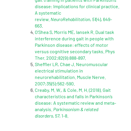
disease: Implications for clinical practice.
A systematic
review.
NeuroRehabilitation
,
51
(4), 649-
663.
O’Shea S, Morris ME, Iansek R. Dual task
interference during gait in people with
Parkinson disease: effects of motor
versus cognitive secondary tasks. Phys
Ther. 2002;82(9):888-897.
Sheffler LR, Chae J. Neuromuscular
electrical stimulation in
neurorehabilitation. Muscle Nerve.
2007;35(5):562-590.
Creaby, M. W., & Cole, M. H. (2018). Gait
characteristics and falls in Parkinson’s
disease: A systematic review and meta-
analysis.
Parkinsonism & related
disorders
,
57
, 1-8.