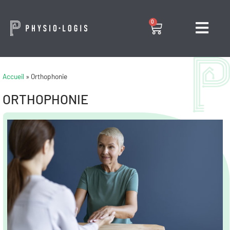
0
Accueil
»
Orthophonie
ORTHOPHONIE